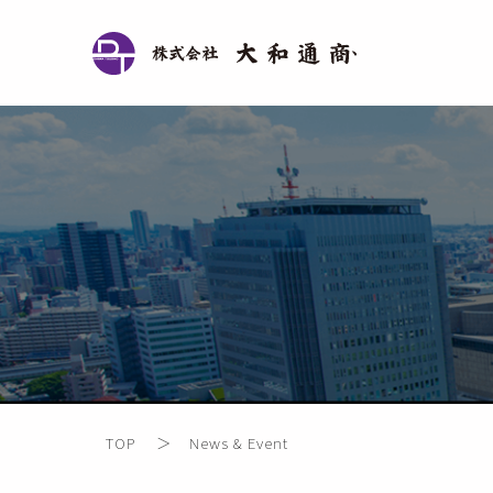
会
TOP
News & Event